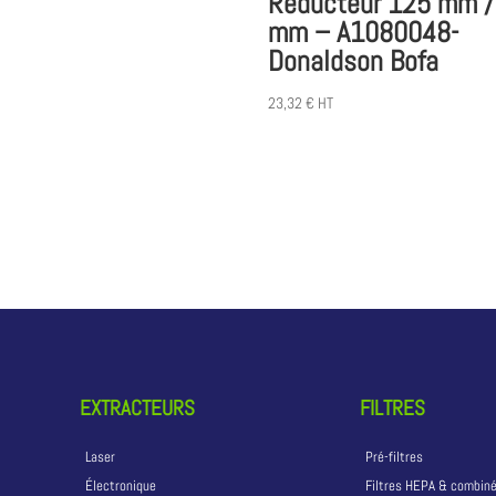
Réducteur 125 mm /
mm – A1080048-
Donaldson Bofa
23,32
€
HT
EXTRACTEURS
FILTRES
Laser
Pré-filtres
Électronique
Filtres HEPA & combin