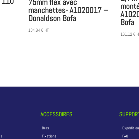
 110
75mm flex avec
monté 
manchettes- A1020017 –
A1020
Donaldson Bofa
Bofa
104,94
€
HT
161,12
€
H
ACCESSOIRES
SUPPORT
Bras
Expéditio
és
Fixations
FAQ