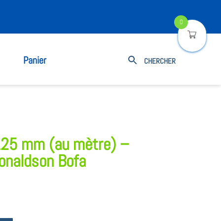
0
Panier
 125 mm (au mètre) –
naldson Bofa