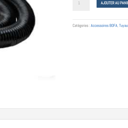
AJOUTER AU PANI
de
Tuyau
flexible
Catégories :
Accessoires BOFA
,
Tuyau
125
mm
(au
mètre)
-
A1080042
-
Donaldson
Bofa