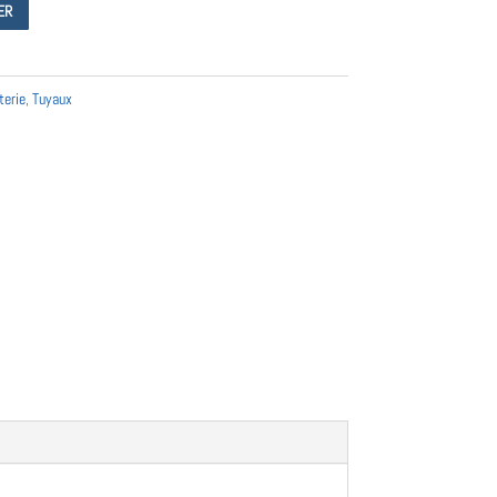
ER
terie
,
Tuyaux