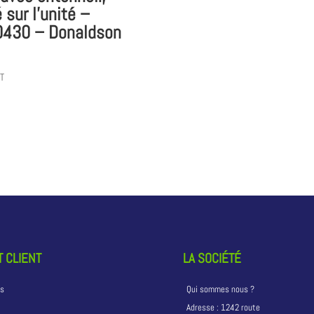
sur l’unité –
430 – Donaldson
T
 CLIENT
LA SOCIÉTÉ
ns
Qui sommes nous ?
Adresse :
1242 route