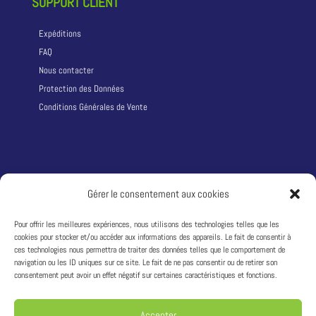
SUPPORT CLIENT
Expéditions
FAQ
Nous contacter
Protection des Données
Conditions Générales de Vente
LA SOCIÉTÉ
Gérer le consentement aux cookies
Qui sommes nous ?
Pour offrir les meilleures expériences, nous utilisons des technologies telles que les
cookies pour stocker et/ou accéder aux informations des appareils. Le fait de consentir à
Adresse :
1242 route du Puy d’Or 69760 LIMONEST – France
ces technologies nous permettra de traiter des données telles que le comportement de
T:
+33 4 81 68 04 04
navigation ou les ID uniques sur ce site. Le fait de ne pas consentir ou de retirer son
Siret : 49311333600033
consentement peut avoir un effet négatif sur certaines caractéristiques et fonctions.
TVA : FR04493113336
Accepter