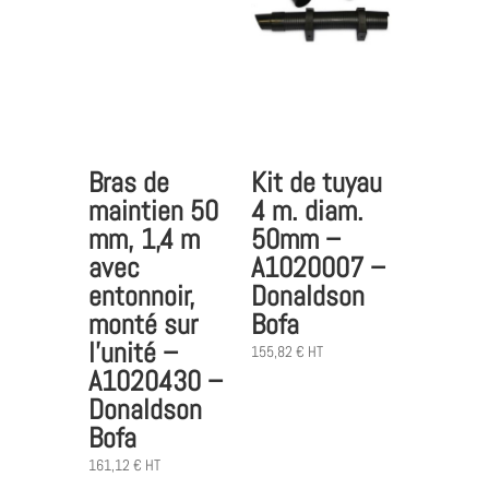
Kit de tuyau
Bras de
4 m. diam.
maintien 50
50mm –
mm, 1,4 m
A1020007 –
avec
Donaldson
entonnoir,
Bofa
monté sur
l’unité –
155,82
€
HT
A1020430 –
Donaldson
Bofa
161,12
€
HT