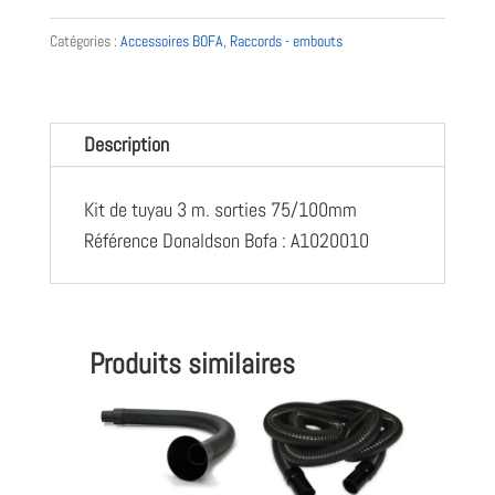
de
Catégories :
Accessoires BOFA
,
Raccords - embouts
tuyau
3
m.
Description
sorties
75/100mm
Kit de tuyau 3 m. sorties 75/100mm
-
Référence Donaldson Bofa : A1020010
A1020010
-
Donaldson
Bofa
Produits similaires