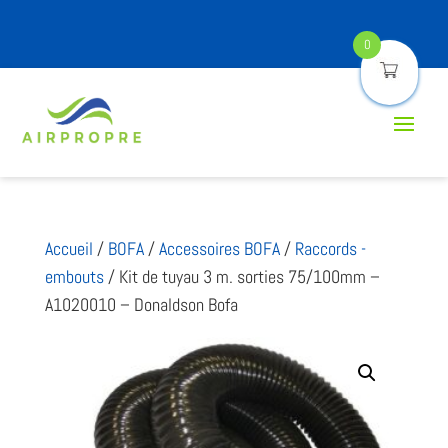
0
Accueil
/
BOFA
/
Accessoires BOFA
/
Raccords -
embouts
/ Kit de tuyau 3 m. sorties 75/100mm –
A1020010 – Donaldson Bofa