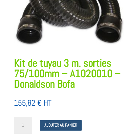
Kit de tuyau 3 m. sorties
75/100mm – A1020010 –
Donaldson Bofa
155,82
€
HT
quantité
AJOUTER AU PANIER
de
Kit