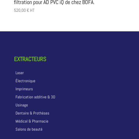
filtration pour AD PVC iQ de chez BOFA.
520,00
€
HT
EXTRACTEURS
Laser
Électronique
Imprimeurs
Fabrication additive & 3D
Usinage
Dentaire & Prothèses
Médical & Pharmacie
Salons de beauté