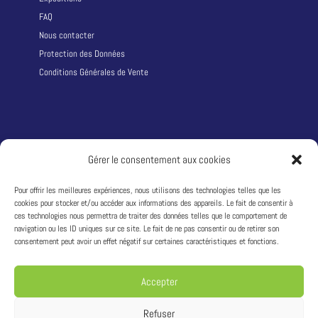
FAQ
Nous contacter
Protection des Données
Conditions Générales de Vente
LA SOCIÉTÉ
Gérer le consentement aux cookies
Qui sommes nous ?
Pour offrir les meilleures expériences, nous utilisons des technologies telles que les
cookies pour stocker et/ou accéder aux informations des appareils. Le fait de consentir à
Adresse :
1242 route du Puy d’Or 69760 LIMONEST – France
ces technologies nous permettra de traiter des données telles que le comportement de
T:
+33 4 81 68 04 04
navigation ou les ID uniques sur ce site. Le fait de ne pas consentir ou de retirer son
Siret : 49311333600033
consentement peut avoir un effet négatif sur certaines caractéristiques et fonctions.
TVA : FR04493113336
Accepter
Refuser