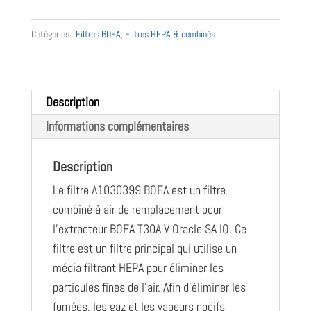
A1030399
filtre
Catégories :
Filtres BOFA
,
Filtres HEPA & combinés
BOFA
pour
T30A
et
Description
Oracle
Informations complémentaires
SA
Description
Le filtre A1030399 BOFA est un filtre
combiné à air de remplacement pour
l’extracteur BOFA T30A V Oracle SA IQ. Ce
filtre est un filtre principal qui utilise un
média filtrant HEPA pour éliminer les
particules fines de l’air. Afin d’éliminer les
fumées, les gaz et les vapeurs nocifs