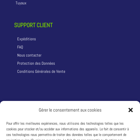
Tuyaux
SUPPORT CLIENT
Expéditions
FAQ
Nous contacter
Protection des Données
Conditions Générales de Vente
LA SOCIÉTÉ
Gérer le consentement aux cookies
Qui sommes nous ?
Pour offrir les meilleures expériences, nous utilisons des technologies telles que les
cookies pour stocker et/ou accéder aux informations des appareils. Le fait de consentir à
Adresse :
1242 route du Puy d’Or 69760 LIMONEST – France
ces technologies nous permettra de traiter des données telles que le comportement de
T:
+33 4 81 68 04 04