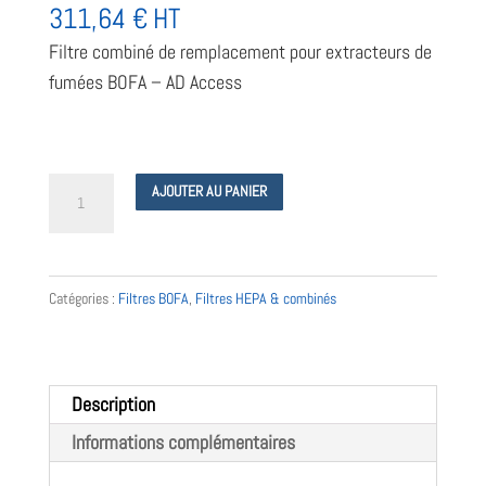
311,64
€
HT
Filtre combiné de remplacement pour extracteurs de
fumées BOFA – AD Access
quantité
AJOUTER AU PANIER
de
A1030154
Filtre
Catégories :
Filtres BOFA
,
Filtres HEPA & combinés
BOFA
pour
extracteur
AD
Description
Access
Informations complémentaires