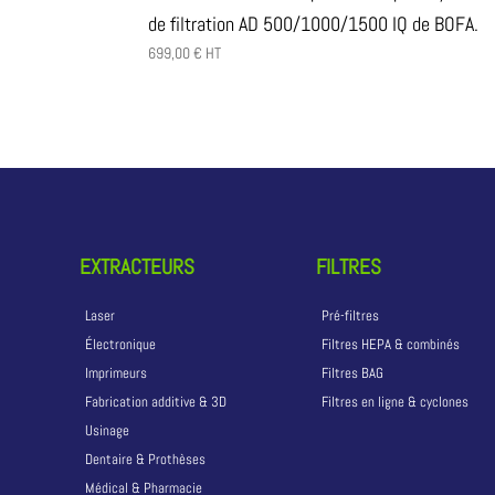
de filtration AD 500/1000/1500 IQ de BOFA.
699,00
€
HT
EXTRACTEURS
FILTRES
Laser
Pré-filtres
Électronique
Filtres HEPA & combinés
Imprimeurs
Filtres BAG
Fabrication additive & 3D
Filtres en ligne & cyclones
Usinage
Dentaire & Prothèses
Médical & Pharmacie