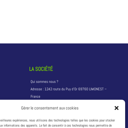
LA SOCIÉTÉ
Qui sommes nous ?
Adresse :
1242 route du Puy d’Or 69760 LIMONEST –
France
T:
+33 4 81 68 04 04
Gérer le consentement aux cookies
Siret : 49311333600033
TVA : FR04493113336
 meilleures expériences, nous utilisons des technologies telles que les cookies pour stocker
ux informations des appareils. Le fait de consentir à ces technologies nous permettra de