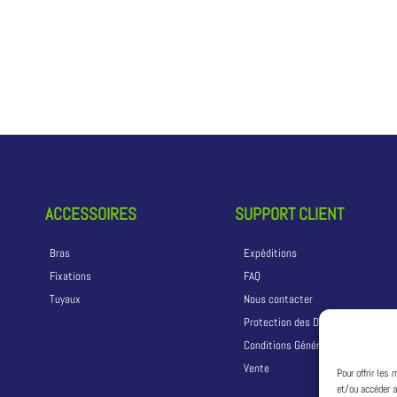
ACCESSOIRES
SUPPORT CLIENT
Bras
Expéditions
Fixations
FAQ
Tuyaux
Nous contacter
Protection des Données
Conditions Générales de
Vente
Pour offrir les
et/ou accéder a