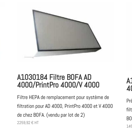
A1030184 Filtre BOFA AD
A
4000/PrintPro 4000/V 4000
4
Filtre HEPA de remplacement pour système de
Pr
filtration pour AD 4000, PrintPro 4000 et V 4000
fi
de chez BOFA. (vendu par lot de 2)
BO
2259,92
€
HT
14