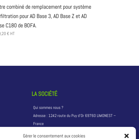
ltre combiné de remplacement pour système
 filtration pour AD Base 3, AD Base Z et AD
se C180 de BOFA.
9,20
€
HT
LA SOCIÉTÉ
Qui sommes nous ?
Adresse :
1242 route du Puy d’Or 69760 LIMONEST –
France
T:
+33 4 81 68 04 04
Gérer le consentement aux cookies