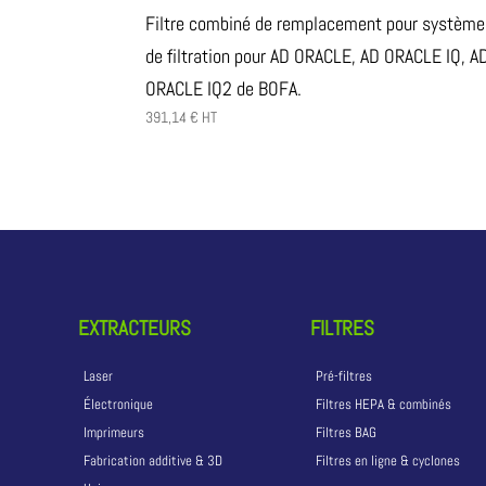
Filtre combiné de remplacement pour système
de filtration pour AD ORACLE, AD ORACLE IQ, A
ORACLE IQ2 de BOFA.
391,14
€
HT
EXTRACTEURS
FILTRES
Laser
Pré-filtres
Électronique
Filtres HEPA & combinés
Imprimeurs
Filtres BAG
Fabrication additive & 3D
Filtres en ligne & cyclones