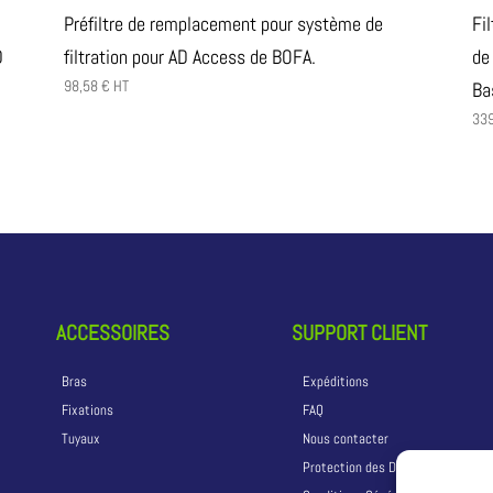
Préfiltre de remplacement pour système de
Fi
D
filtration pour AD Access de BOFA.
de
98,58
€
HT
Ba
33
ACCESSOIRES
SUPPORT CLIENT
Bras
Expéditions
Fixations
FAQ
Tuyaux
Nous contacter
Protection des Données