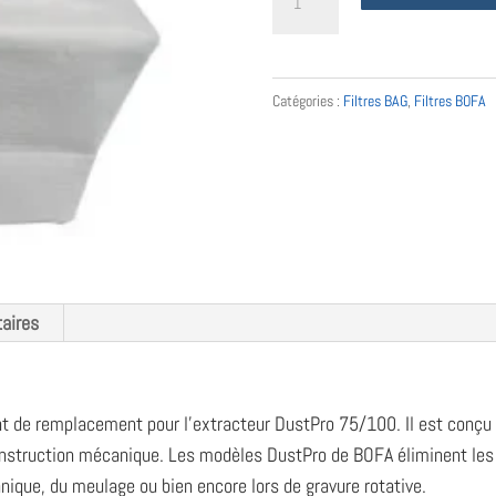
de
A1030134
filtre
Catégories :
Filtres BAG
,
Filtres BOFA
BOFA
pour
DustPro
75/100
aires
nt de remplacement pour l’extracteur DustPro 75/100. Il est conçu p
construction mécanique. Les modèles DustPro de BOFA éliminent les 
anique, du meulage ou bien encore lors de gravure rotative.