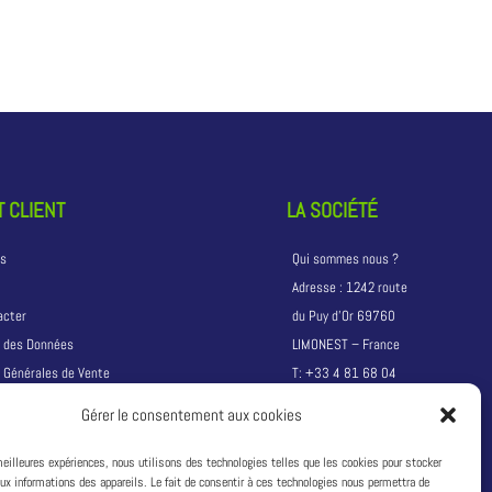
 CLIENT
LA SOCIÉTÉ
ns
Qui sommes nous ?
Adresse :
1242 route
acter
du Puy d’Or 69760
n des Données
LIMONEST – France
 Générales de Vente
T:
+33 4 81 68 04
04
Gérer le consentement aux cookies
Siret :
49311333600033
 meilleures expériences, nous utilisons des technologies telles que les cookies pour stocker
ux informations des appareils. Le fait de consentir à ces technologies nous permettra de
TVA :