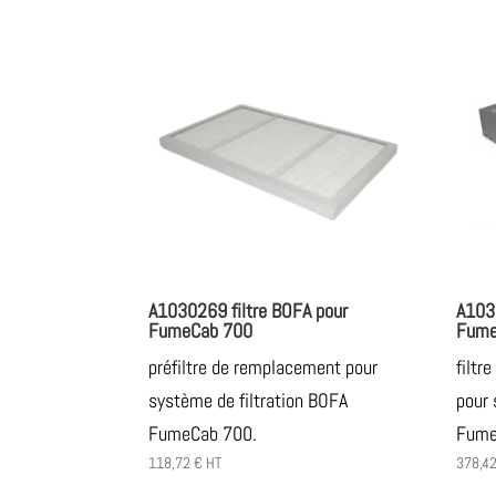
A1030269 filtre BOFA pour
A103
FumeCab 700
Fume
préfiltre de remplacement pour
filtr
système de filtration BOFA
pour 
FumeCab 700.
Fume
118,72
€
HT
378,4