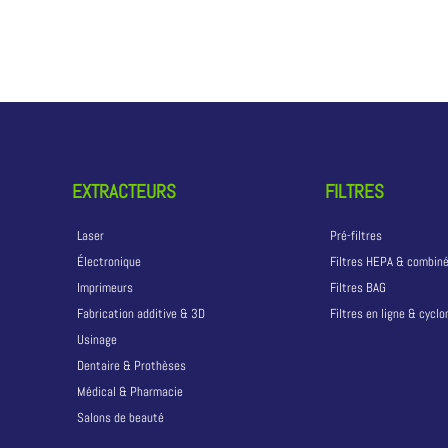
EXTRACTEURS
FILTRES
Laser
Pré-filtres
Électronique
Filtres HEPA & combin
Imprimeurs
Filtres BAG
Fabrication additive & 3D
Filtres en ligne & cycl
Usinage
Dentaire & Prothèses
Médical & Pharmacie
Salons de beauté