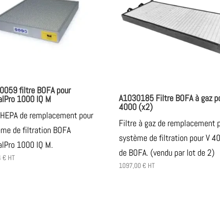
0059 filtre BOFA pour
A1030185 Filtre BOFA à gaz p
alPro 1000 IQ M
4000 (x2)
e HEPA de remplacement pour
Filtre à gaz de remplacement 
me de filtration BOFA
système de filtration pour V 4
alPro 1000 IQ M.
de BOFA. (vendu par lot de 2)
4
€
HT
1097,00
€
HT