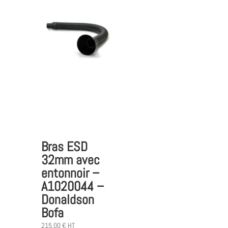
Bras ESD
32mm avec
entonnoir –
A1020044 –
Donaldson
Bofa
215,00
€
HT