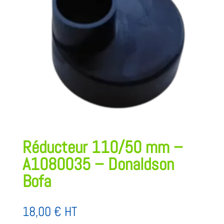
Réducteur 110/50 mm –
A1080035 – Donaldson
Bofa
18,00
€
HT