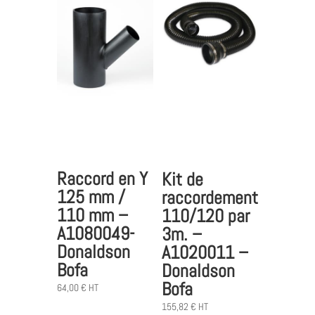
Raccord en Y
Kit de
125 mm /
raccordement
110 mm –
110/120 par
A1080049-
3m. –
Donaldson
A1020011 –
Bofa
Donaldson
Bofa
64,00
€
HT
155,82
€
HT