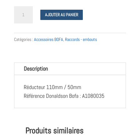
quantité
AJOUTER AU PANIER
de
Réducteur
110/50
Catégories :
Accessoires BOFA
,
Raccords - embouts
mm
-
A1080035
Description
-
Donaldson
Réducteur 110mm / 50mm
Bofa
Référence Donaldson Bofa : A1080035
Produits similaires