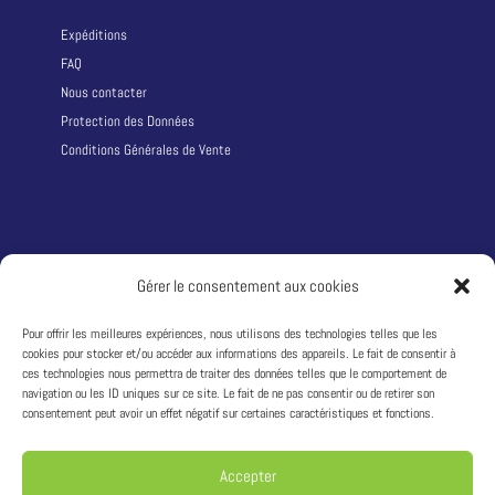
Expéditions
FAQ
Nous contacter
Protection des Données
Conditions Générales de Vente
LA SOCIÉTÉ
Gérer le consentement aux cookies
Qui sommes nous ?
Pour offrir les meilleures expériences, nous utilisons des technologies telles que les
cookies pour stocker et/ou accéder aux informations des appareils. Le fait de consentir à
Adresse :
1242 route du Puy d’Or 69760 LIMONEST – France
ces technologies nous permettra de traiter des données telles que le comportement de
T:
+33 4 81 68 04 04
navigation ou les ID uniques sur ce site. Le fait de ne pas consentir ou de retirer son
Siret : 49311333600033
consentement peut avoir un effet négatif sur certaines caractéristiques et fonctions.
TVA : FR04493113336
Accepter