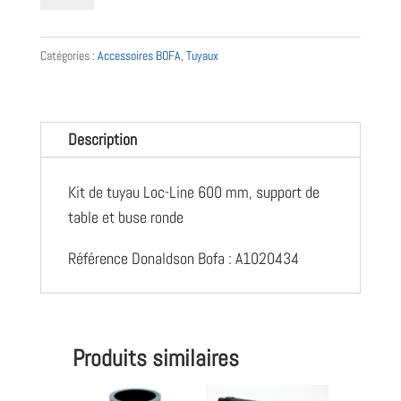
Kit
tuyau
Catégories :
Accessoires BOFA
,
Tuyaux
LocLINE
-
600mm
Description
-
Buse
Kit de tuyau Loc-Line 600 mm, support de
ronde
table et buse ronde
-
A1020434
Référence Donaldson Bofa : A1020434
-
Donaldson
Bofa
Produits similaires