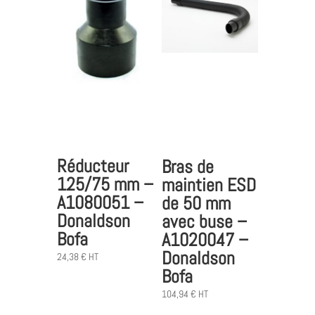
Réducteur
Bras de
125/75 mm –
maintien ESD
A1080051 –
de 50 mm
Donaldson
avec buse –
Bofa
A1020047 –
Donaldson
24,38
€
HT
Bofa
104,94
€
HT