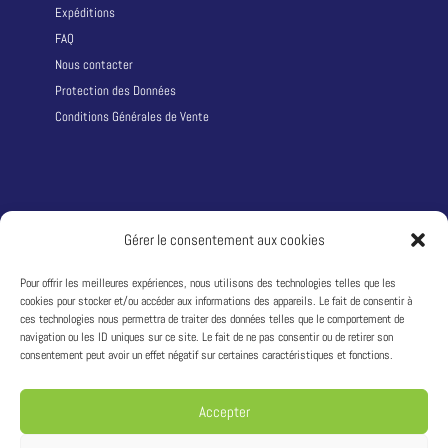
Expéditions
FAQ
Nous contacter
Protection des Données
Conditions Générales de Vente
LA SOCIÉTÉ
Gérer le consentement aux cookies
Qui sommes nous ?
Pour offrir les meilleures expériences, nous utilisons des technologies telles que les
cookies pour stocker et/ou accéder aux informations des appareils. Le fait de consentir à
Adresse :
1242 route du Puy d’Or 69760 LIMONEST – France
ces technologies nous permettra de traiter des données telles que le comportement de
T:
+33 4 81 68 04 04
navigation ou les ID uniques sur ce site. Le fait de ne pas consentir ou de retirer son
consentement peut avoir un effet négatif sur certaines caractéristiques et fonctions.
Siret : 49311333600033
TVA : FR04493113336
Accepter