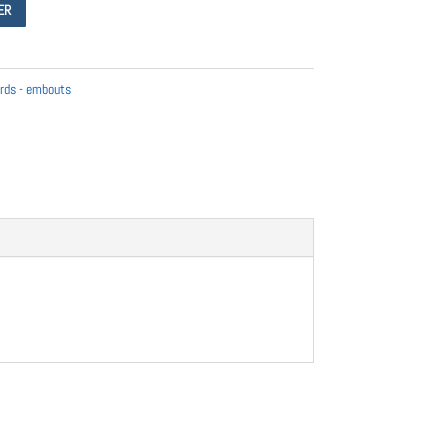
ER
rds - embouts