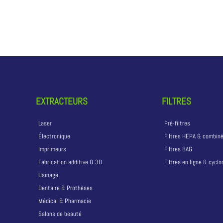
EXTRACTEURS
FILTRES
Laser
Pré-filtres
Électronique
Filtres HEPA & combin
Imprimeurs
Filtres BAG
Fabrication additive & 3D
Filtres en ligne & cycl
Usinage
Dentaire & Prothèses
Médical & Pharmacie
Salons de beauté