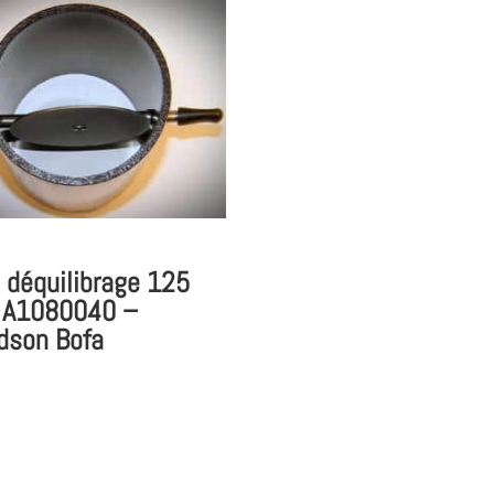
 déquilibrage 125
 A1080040 –
dson Bofa