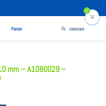
0
Panier
 110 mm – A1080029 –
a