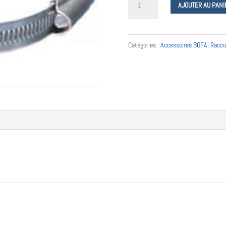
AJOUTER AU PANI
de
Jubilee
clips
Catégories :
Accessoires BOFA
,
Racco
110
mm
-
A1080029
-
Donaldson
Bofa