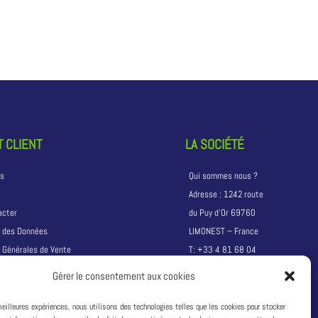
 CLIENT
LA SOCIÉTÉ
ns
Qui sommes nous ?
Adresse :
1242 route
acter
du Puy d’Or 69760
n des Données
LIMONEST – France
 Générales de Vente
T:
+33 4 81 68 04
04
Gérer le consentement aux cookies
Siret :
49311333600033
 meilleures expériences, nous utilisons des technologies telles que les cookies pour stocker