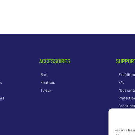
ACCESSOIRES
SUPPORT
Bras
Expéditio
és
Fixations
FAQ
Tuyaux
Nous cont
ones
Protectio
Conditions
Pour offrir les