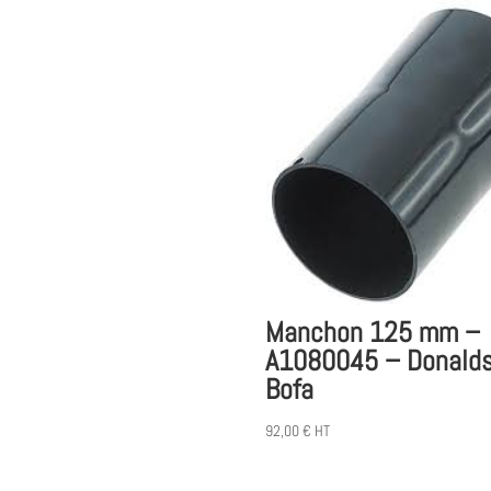
Manchon 125 mm –
A1080045 – Donald
Bofa
92,00
€
HT