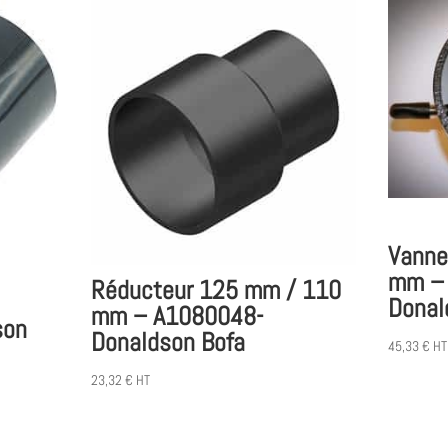
Vanne
mm –
Réducteur 125 mm / 110
Donal
mm – A1080048-
son
Donaldson Bofa
45,33
€
HT
23,32
€
HT