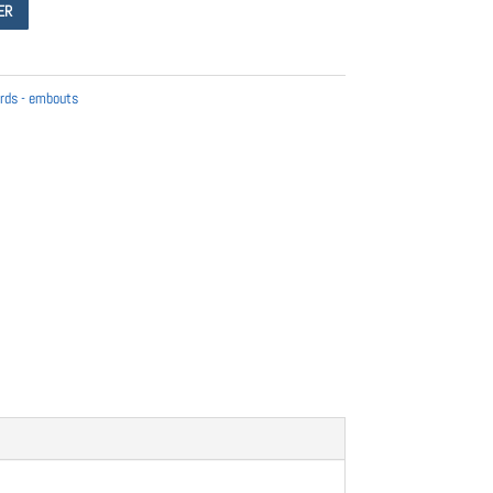
ER
rds - embouts