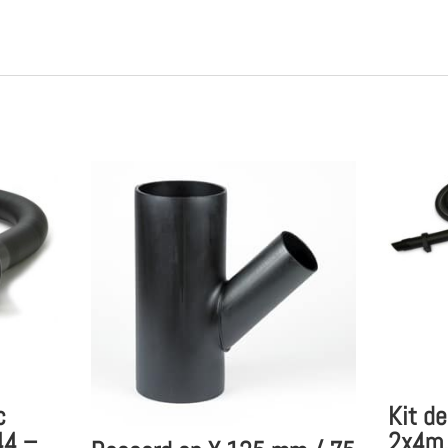
Kit d
c
2x4m,
44 –