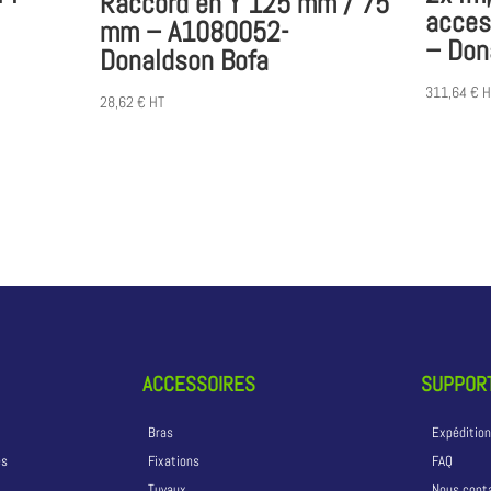
Raccord en Y 125 mm / 75
acces
mm – A1080052-
– Don
Donaldson Bofa
311,64
€
H
28,62
€
HT
ACCESSOIRES
SUPPORT
Bras
Expéditio
és
Fixations
FAQ
Tuyaux
Nous cont