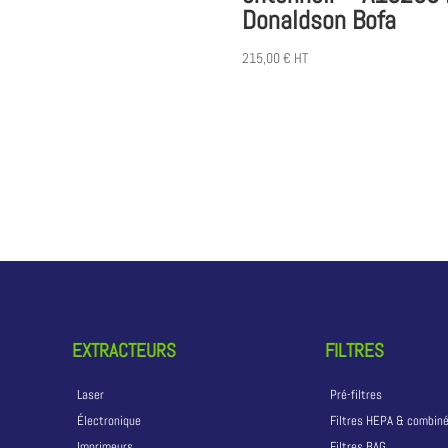
Donaldson Bofa
215,00
€
HT
EXTRACTEURS
FILTRES
Laser
Pré-filtres
Électronique
Filtres HEPA & combin
Imprimeurs
Filtres BAG