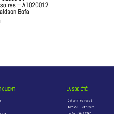
soires – A1020012
aldson Bofa
T
 CLIENT
LA SOCIÉTÉ
ns
Qui sommes nous ?
Adresse :
1242 route
acter
du Puy d’Or 69760