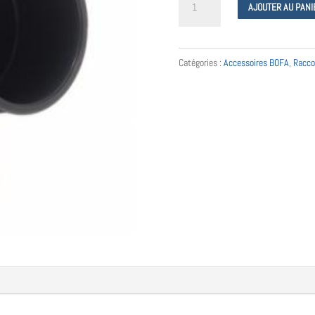
AJOUTER AU PANI
de
Coude
90°
Catégories :
Accessoires BOFA
,
Racco
75
mm
-
A1080015
-
Donaldson
Bofa