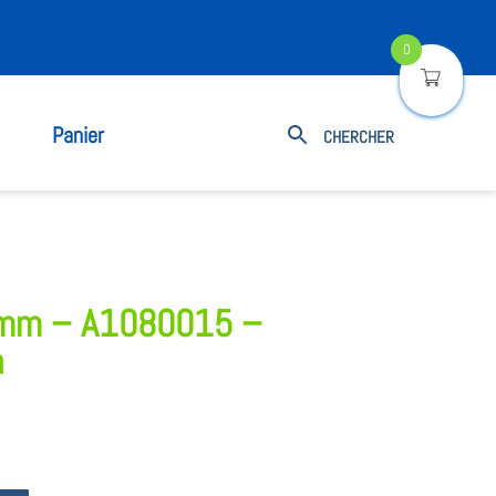
0
Panier
 mm – A1080015 –
a