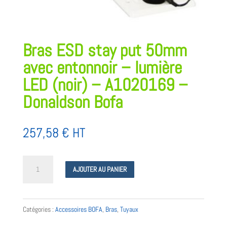
Bras ESD stay put 50mm
avec entonnoir – lumière
LED (noir) – A1020169 –
Donaldson Bofa
257,58
€
HT
quantité
AJOUTER AU PANIER
de
Bras
ESD
Catégories :
Accessoires BOFA
,
Bras
,
Tuyaux
stay