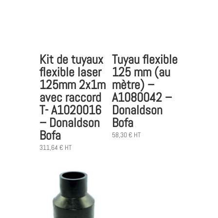
Tuyau flexible
Kit de tuyaux
125 mm (au
flexible laser
mètre) –
125mm 2x1m
A1080042 –
avec raccord
Donaldson
T- A1020016
Bofa
– Donaldson
Bofa
58,30
€
HT
311,64
€
HT