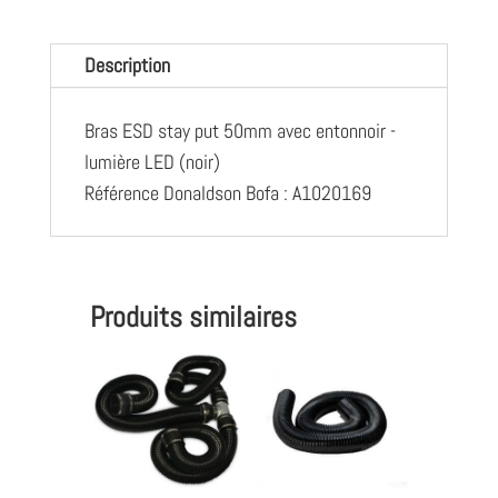
put
50mm
Description
avec
entonnoir
Bras ESD stay put 50mm avec entonnoir -
-
lumière LED (noir)
lumière
Référence Donaldson Bofa : A1020169
LED
(noir)
-
A1020169
Produits similaires
-
Donaldson
Bofa