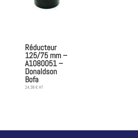
Réducteur
125/75 mm –
A1080051 –
Donaldson
Bofa
24,38
€
HT