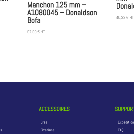
Manchon 125 mm –
Donal
A1080045 – Donaldson
45,33
€
HT
Bofa
92,00
€
HT
ACCESSOIRES
SUPPORT
Bras
Expéditio
és
Fixations
FAQ