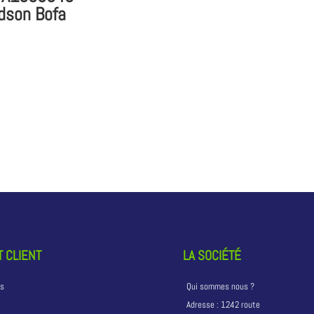
dson Bofa
 CLIENT
LA SOCIÉTÉ
ns
Qui sommes nous ?
Adresse :
1242 route