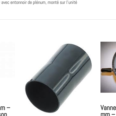
-
 avec entonnoir de plénum, monté sur l'unité
Donaldson
Bofa
mm –
Vanne
son
mm –