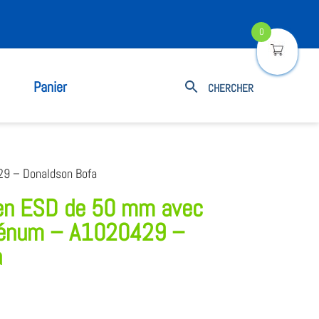
0
Panier
29 – Donaldson Bofa
ien ESD de 50 mm avec
plénum – A1020429 –
a