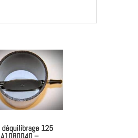
 déquilibrage 125
 A1080040 –