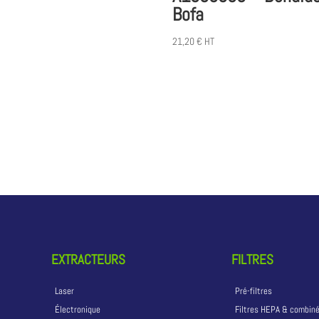
Bofa
21,20
€
HT
EXTRACTEURS
FILTRES
Laser
Pré-filtres
Électronique
Filtres HEPA & combin