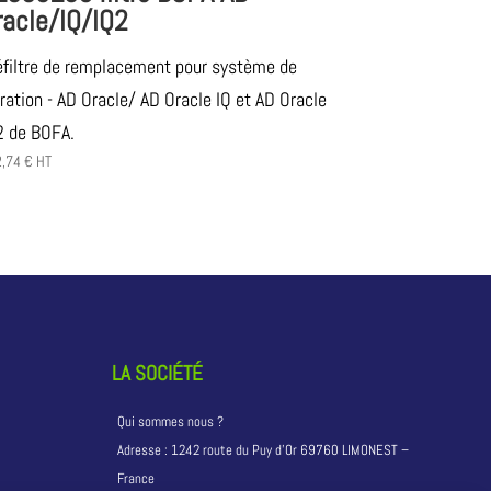
racle/IQ/IQ2
éfiltre de remplacement pour système de
ltration - AD Oracle/ AD Oracle IQ et AD Oracle
2 de BOFA.
2,74
€
HT
LA SOCIÉTÉ
Qui sommes nous ?
Adresse :
1242 route du Puy d’Or 69760 LIMONEST –
France