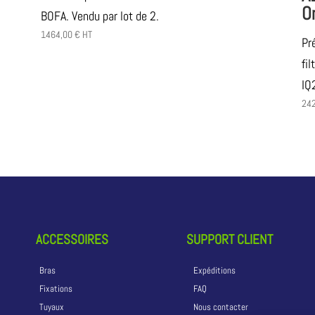
O
BOFA. Vendu par lot de 2.
1464,00
€
HT
Pr
fi
IQ
24
ACCESSOIRES
SUPPORT CLIENT
Bras
Expéditions
Fixations
FAQ
Tuyaux
Nous contacter