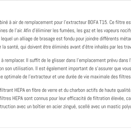
iné à air de remplacement pour l’extracteur BOFA T15. Ce filtre est 
fines de l’air. Afin d’éliminer les fumées, les gaz et les vapeurs noc
lequel un alliage de brasage est fondu pour joindre différents mét
la santé, qui doivent être éliminés avant d’être inhalés par les trav
t à remplacer. Il suffit de le glisser dans l’emplacement prévu dans
lon son utilisation. Il est également important de s’assurer que vous 
ce optimale de l’extracteur et une durée de vie maximale des filtres
iltrant HEPA en fibre de verre et du charbon actifs de haute qualit
es filtres HEPA sont connus pour leur efficacité de filtration élevée,
ruction avec un boîtier en acier zingué, scellé avec un mastic polyu