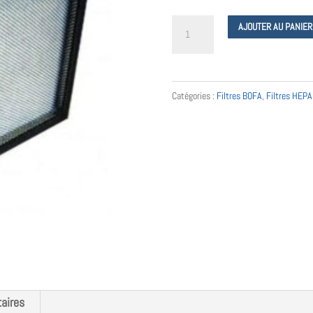
quantité
AJOUTER AU PANIER
de
A1030094
filtre
Catégories :
Filtres BOFA
,
Filtres HEP
BOFA
pour
T15
aires