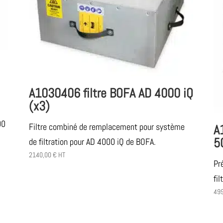
A1030406 filtre BOFA AD 4000 iQ
(x3)
00
Filtre combiné de remplacement pour système
A
5
de filtration pour AD 4000 iQ de BOFA.
2140,00
€
HT
Pr
fi
49