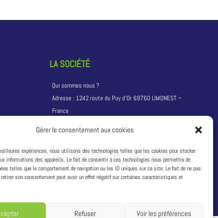
LA SOCIÉTÉ
Qui sommes nous ?
Adresse :
1242 route du Puy d’Or 69760 LIMONEST –
France
T:
+33 4 81 68 04 04
Gérer le consentement aux cookies
Siret : 49311333600033
TVA : FR04493113336
 meilleures expériences, nous utilisons des technologies telles que les cookies pour stocker
ux informations des appareils. Le fait de consentir à ces technologies nous permettra de
nées telles que le comportement de navigation ou les ID uniques sur ce site. Le fait de ne pas
 retirer son consentement peut avoir un effet négatif sur certaines caractéristiques et
ccepter
Refuser
Voir les préférences