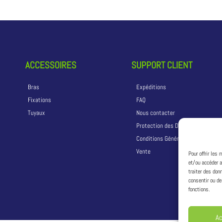
ACCESSOIRES
SUPPORT CLIENT
Bras
Expéditions
Fixations
FAQ
Tuyaux
Nous contacter
Protection des Données
Conditions Générales de
Vente
Pour offrir les
et/ou accéder a
traiter des don
consentir ou de
fonctions.
A