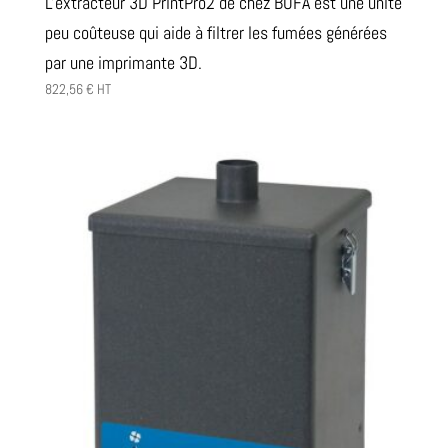
L'extracteur 3D PrintPro2 de chez BOFA est une unité
peu coûteuse qui aide à filtrer les fumées générées
par une imprimante 3D.
822,56
€
HT