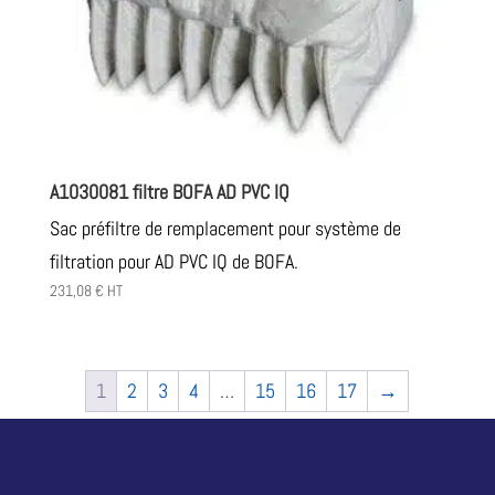
A1030081 filtre BOFA AD PVC IQ
Sac préfiltre de remplacement pour système de
filtration pour AD PVC IQ de BOFA.
231,08
€
HT
1
2
3
4
…
15
16
17
→